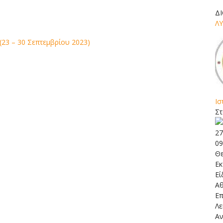
Δ
ΛΥ
23 – 30 Σεπτεμβρίου 2023)
Ισ
Στ
27
09
Θε
Εκ
Εί
Αθ
Επ
Λ
Αν