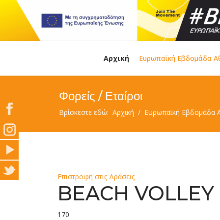
Αρχική
Ευρωπαϊκή Εβδομάδα Α
Φορείς / Εταίροι
Βρίσκεστε εδώ:
Αρχική
Ευρωπαϊκή Εβδομάδα 
Επιστροφή στις Δράσεις
BEACH VOLLEY
170