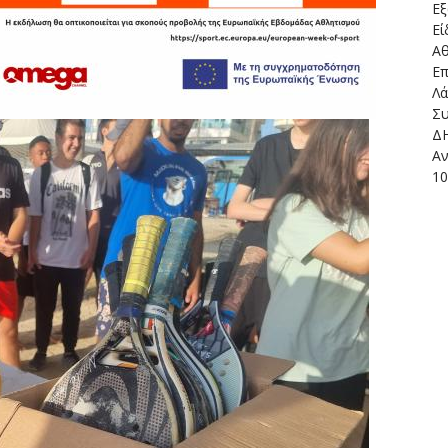
Εξ
Εί
Αθ
Επ
Λ
Συ
Δ
Αν
1