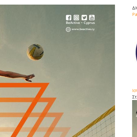
Δ
Pa
Ισ
Στ