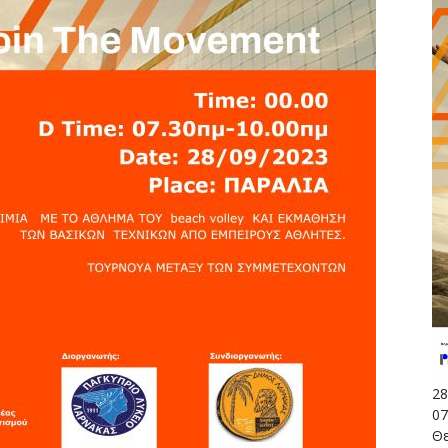
28
07
Θε