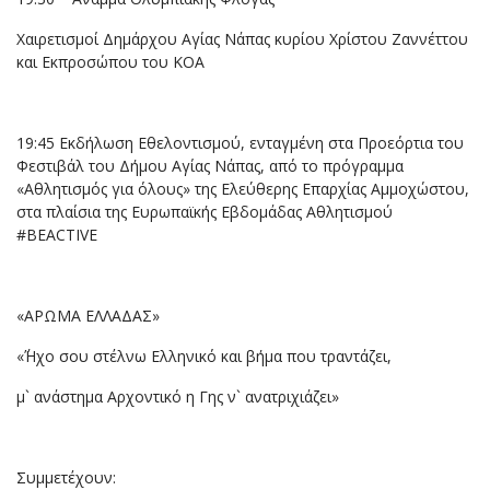
Χαιρετισμοί Δημάρχου Αγίας Νάπας κυρίου Χρίστου Ζαννέττου
και Εκπροσώπου του ΚΟΑ
19:45 Εκδήλωση Εθελοντισμού, ενταγμένη στα Προεόρτια του
Φεστιβάλ του Δήμου Αγίας Νάπας, από το πρόγραμμα
«Αθλητισμός για όλους» της Ελεύθερης Επαρχίας Αμμοχώστου,
στα πλαίσια της Ευρωπαϊκής Εβδομάδας Αθλητισμού
#BEACTIVE
«ΑΡΩΜΑ ΕΛΛΑΔΑΣ»
«΄Ήχο σου στέλνω Ελληνικό και βήμα που τραντάζει,
μ` ανάστημα Αρχοντικό η Γης ν` ανατριχιάζει»
Συμμετέχουν: