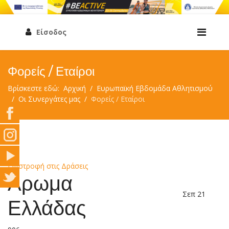
Είσοδος
Φορείς / Εταίροι
Βρίσκεστε εδώ:
Αρχική
Ευρωπαϊκή Εβδομάδα Αθλητισμού
Οι Συνεργάτες μας
Φορείς / Εταίροι
Επιστροφή στις Δράσεις
Άρωμα
Σεπ 21
Ελλάδας