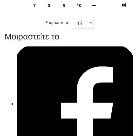
7
8
9
10
Εμφάνιση #
Μοιραστείτε το