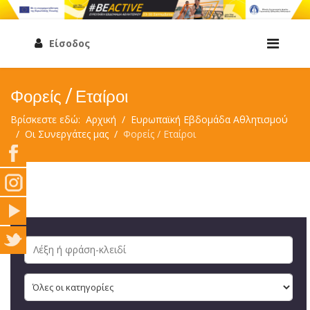
Είσοδος
Φορείς / Εταίροι
Βρίσκεστε εδώ:
Αρχική
Ευρωπαϊκή Εβδομάδα Αθλητισμού
Οι Συνεργάτες μας
Φορείς / Εταίροι